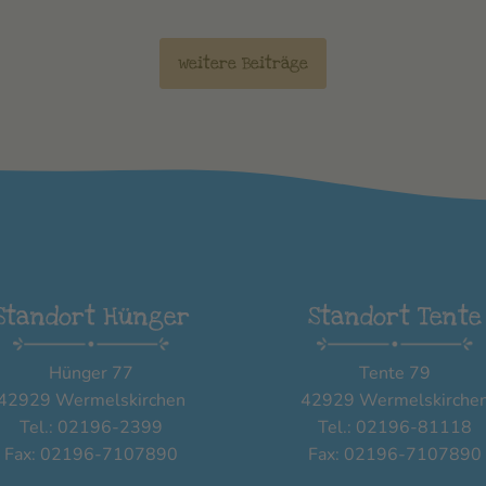
weitere Beiträge
Standort Hünger
Standort Tente
Hünger 77
Tente 79
42929 Wermelskirchen
42929 Wermelskirche
Tel.: 02196-2399
Tel.: 02196-81118
Fax: 02196-7107890
Fax: 02196-7107890