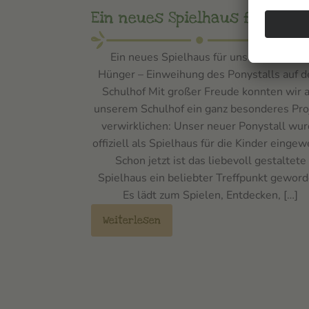
Ein neues Spielhaus für Hün
Ein neues Spielhaus für unsere Kinder i
Hünger – Einweihung des Ponystalls auf 
Schulhof Mit großer Freude konnten wir a
unserem Schulhof ein ganz besonderes Pro
verwirklichen: Unser neuer Ponystall wu
offiziell als Spielhaus für die Kinder eingew
Schon jetzt ist das liebevoll gestaltete
Spielhaus ein beliebter Treffpunkt geword
Es lädt zum Spielen, Entdecken, […]
Weiterlesen