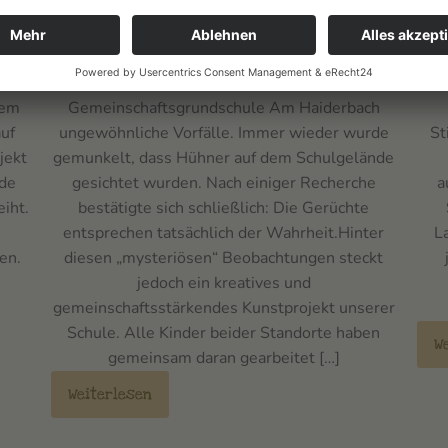
ger
Hühner am Haiderbach
Ka
n
Seit März ereignen sich an der Städtischen
Am
dem
Gemeinschaftsgrundschule Am Haiderbach
uf
ungewöhnliche Vorfälle. Immer wieder wurde
St
jekt
gemunkelt, dass Hühner auf dem Schulgelände
rde
gesichtet wurden. Nach einiger Recherche
a
eiht.
bestätigte sich schließlich: Die Gerüchte
entsprechen tatsächlich der Wahrheit.Hinter
L
en.
diesen „mysteriösen“ Beobachtungen steckt
jedoch ein kreatives und
gemeinschaftsstärkendes Kunstprojekt unserer
Schule. Alle Kinder beider Standorte haben
W
gemeinsam daran gearbeitet […]
Weiterlesen