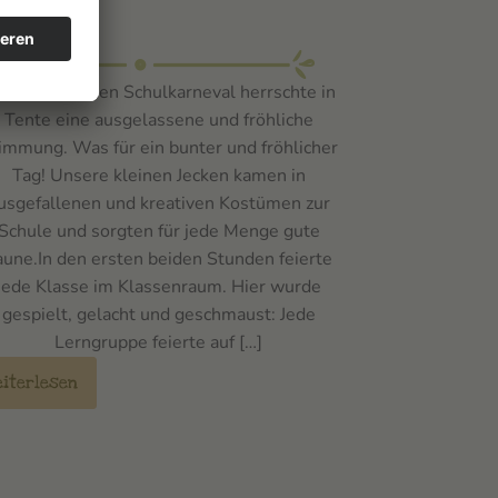
rneval
 vergangenen Schulkarneval herrschte in
Tente eine ausgelassene und fröhliche
immung. Was für ein bunter und fröhlicher
Tag! Unsere kleinen Jecken kamen in
usgefallenen und kreativen Kostümen zur
Schule und sorgten für jede Menge gute
aune.In den ersten beiden Stunden feierte
jede Klasse im Klassenraum. Hier wurde
gespielt, gelacht und geschmaust: Jede
Lerngruppe feierte auf […]
eiterlesen