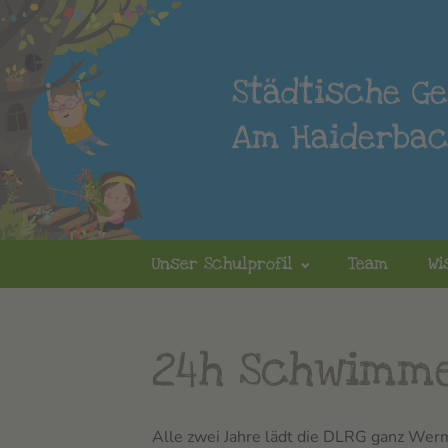
Städtische G
Am Haiderba
Unser Schulprofil
Team
Wi
24h Schwimm
Alle zwei Jahre lädt die DLRG ganz We