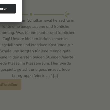
rneval
 vergangenen Schulkarneval herrschte in
Tente eine ausgelassene und fröhliche
immung. Was für ein bunter und fröhlicher
Tag! Unsere kleinen Jecken kamen in
usgefallenen und kreativen Kostümen zur
Schule und sorgten für jede Menge gute
aune.In den ersten beiden Stunden feierte
jede Klasse im Klassenraum. Hier wurde
gespielt, gelacht und geschmaust: Jede
Lerngruppe feierte auf […]
eiterlesen