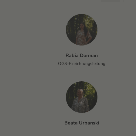
Rabia Dorman
Rabia Dorman
Ana Blazevic
OGS-Einrichtungsleitung
OGS-Einrichtungsleitung
Beata Urbanski