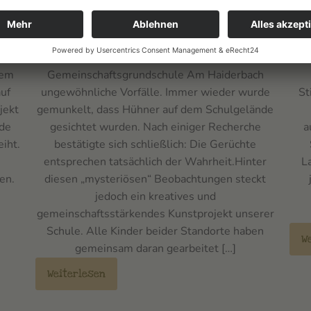
ger
Hühner am Haiderbach
Ka
n
Seit März ereignen sich an der Städtischen
Am
dem
Gemeinschaftsgrundschule Am Haiderbach
uf
ungewöhnliche Vorfälle. Immer wieder wurde
St
jekt
gemunkelt, dass Hühner auf dem Schulgelände
rde
gesichtet wurden. Nach einiger Recherche
a
eiht.
bestätigte sich schließlich: Die Gerüchte
entsprechen tatsächlich der Wahrheit.Hinter
L
en.
diesen „mysteriösen“ Beobachtungen steckt
jedoch ein kreatives und
gemeinschaftsstärkendes Kunstprojekt unserer
Schule. Alle Kinder beider Standorte haben
W
gemeinsam daran gearbeitet […]
Weiterlesen