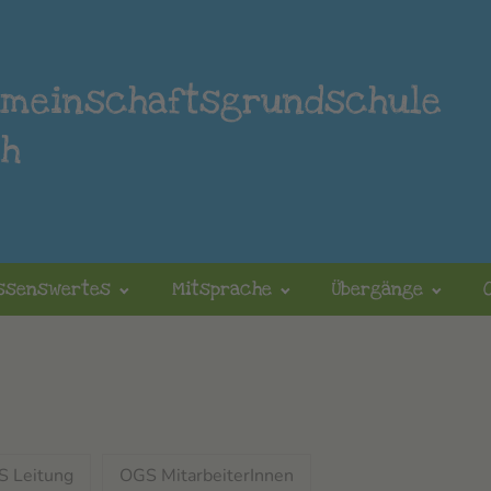
emeinschaftsgrundschule
ch
ssenswertes
Mitsprache
Übergänge
 Leitung
OGS MitarbeiterInnen