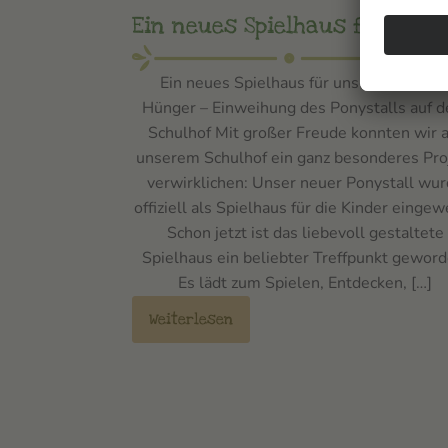
Ein neues Spielhaus für Hün
Ein neues Spielhaus für unsere Kinder i
Hünger – Einweihung des Ponystalls auf 
Schulhof Mit großer Freude konnten wir a
unserem Schulhof ein ganz besonderes Pro
verwirklichen: Unser neuer Ponystall wu
offiziell als Spielhaus für die Kinder eingew
Schon jetzt ist das liebevoll gestaltete
Spielhaus ein beliebter Treffpunkt geword
Es lädt zum Spielen, Entdecken, […]
Weiterlesen