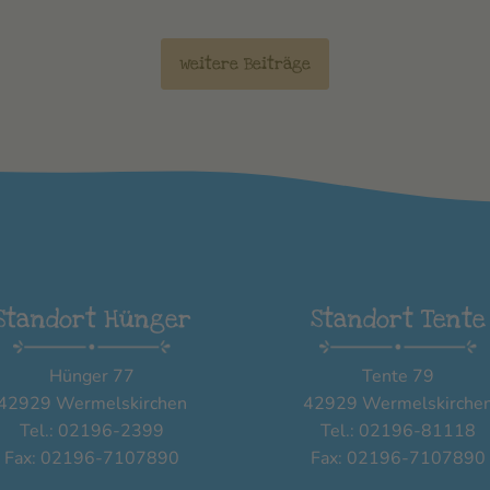
weitere Beiträge
Standort Hünger
Standort Tente
Hünger 77
Tente 79
42929 Wermelskirchen
42929 Wermelskirche
Tel.: 02196-2399
Tel.: 02196-81118
Fax: 02196-7107890
Fax: 02196-7107890