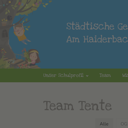
Städtische G
Am Haiderba
Unser Schulprofil
Team
Wi
Team Tente
Alle
OGS