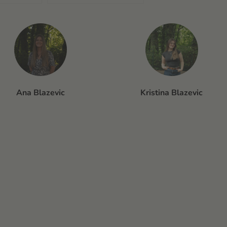
Kristina Blazevic
Ana Blazevic
Kristina Blazevic
Beata Urbanski