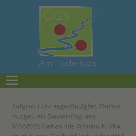
Aufgrund des angekündigten Sturms
morgen, am Donnerstag, den
17.02.2022, bleiben alle Schulen in NRW