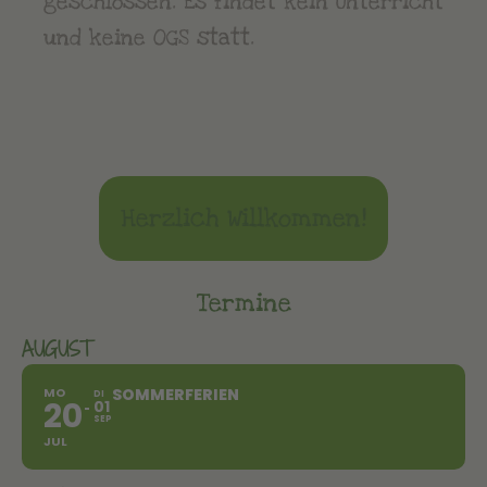
geschlossen. Es findet kein Unterricht
und keine OGS statt.
Herzlich Willkommen!
Termine
AUGUST
MO
SOMMERFERIEN
DI
20
01
SEP
JUL