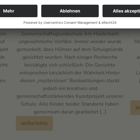
ger
Hühner am Haiderbach
Ka
n
Seit März ereignen sich an der Städtischen
Am
dem
Gemeinschaftsgrundschule Am Haiderbach
uf
ungewöhnliche Vorfälle. Immer wieder wurde
St
jekt
gemunkelt, dass Hühner auf dem Schulgelände
rde
gesichtet wurden. Nach einiger Recherche
a
eiht.
bestätigte sich schließlich: Die Gerüchte
entsprechen tatsächlich der Wahrheit.Hinter
L
en.
diesen „mysteriösen“ Beobachtungen steckt
jedoch ein kreatives und
gemeinschaftsstärkendes Kunstprojekt unserer
Schule. Alle Kinder beider Standorte haben
W
gemeinsam daran gearbeitet […]
Weiterlesen