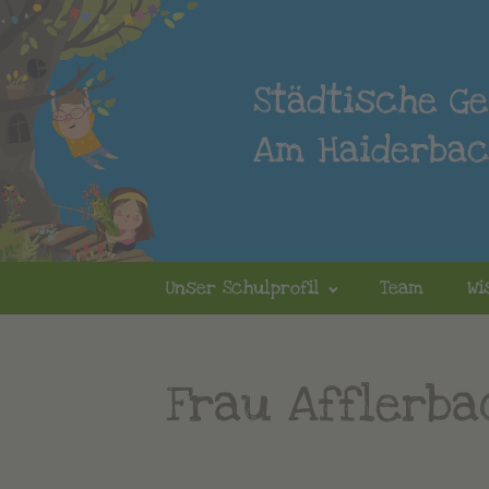
Städtische G
Am Haiderba
Unser Schulprofil
Team
Wi
Frau Afflerba