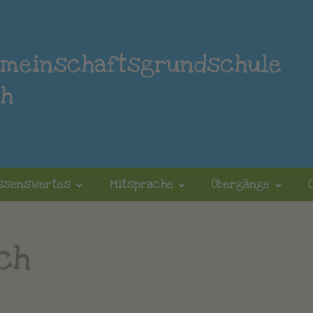
emeinschaftsgrundschule
ch
ssenswertes
Mitsprache
Übergänge
ch