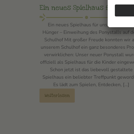
Ein neues Spielhaus für Hün
Ein neues Spielhaus für unsere Kinder i
Hünger – Einweihung des Ponystalls auf 
Schulhof Mit großer Freude konnten wir a
unserem Schulhof ein ganz besonderes Pro
verwirklichen: Unser neuer Ponystall wu
offiziell als Spielhaus für die Kinder eingew
Schon jetzt ist das liebevoll gestaltete
Spielhaus ein beliebter Treffpunkt geword
Es lädt zum Spielen, Entdecken, […]
Weiterlesen