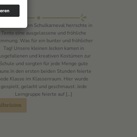
rneval
 vergangenen Schulkarneval herrschte in
Tente eine ausgelassene und fröhliche
immung. Was für ein bunter und fröhlicher
Tag! Unsere kleinen Jecken kamen in
usgefallenen und kreativen Kostümen zur
Schule und sorgten für jede Menge gute
aune.In den ersten beiden Stunden feierte
jede Klasse im Klassenraum. Hier wurde
gespielt, gelacht und geschmaust: Jede
Lerngruppe feierte auf […]
eiterlesen