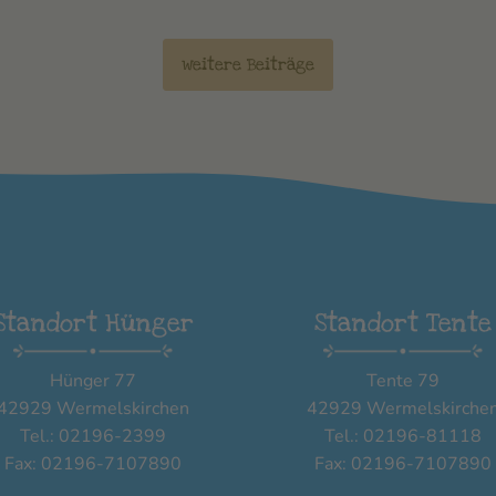
weitere Beiträge
Standort Hünger
Standort Tente
Hünger 77
Tente 79
42929 Wermelskirchen
42929 Wermelskirche
Tel.: 02196-2399
Tel.: 02196-81118
Fax: 02196-7107890
Fax: 02196-7107890