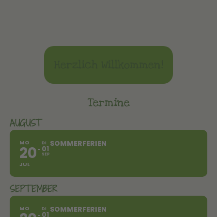
Herzlich Willkommen!
Termine
AUGUST
MO
SOMMERFERIEN
DI
20
01
SEP
JUL
SEPTEMBER
MO
SOMMERFERIEN
DI
01